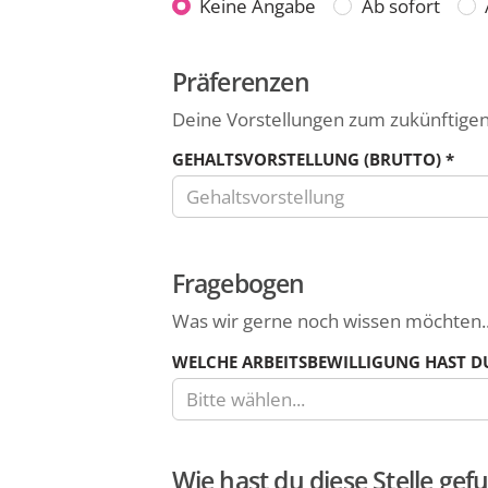
Dein
Keine Angabe
Ab sofort
das
frühestmöglicher
Leerzeichen
erlaubt.
Präferenzen
Antrittstermin
Deine Vorstellungen zum zukünftigen
GEHALTSVORSTELLUNG (BRUTTO)
*
Trage
hier
Fragebogen
deine
Gehaltsvorstellung
Was wir gerne noch wissen möchten..
(brutto)
WELCHE ARBEITSBEWILLIGUNG HAST DU
als
Zahl
Bitte wählen...
ein.
Z.B.
Wie hast du diese Stelle ge
18,50.In