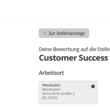
Zum
Inhalt
springen
Zur
Navigation
Zur Stellenanzeige
springen
Zum
Footer
Deine Bewerbung auf die Stelle
springen
Customer Success
Arbeitsort
Wiesbaden
Wiesbaden
Anna-Birle-Straße 2
DE-55252