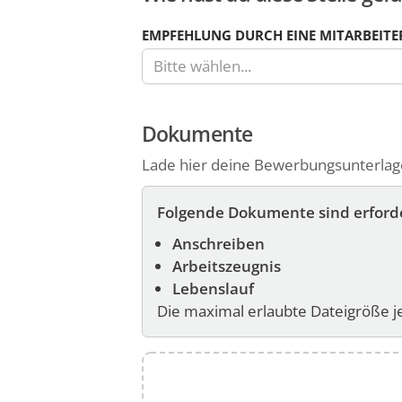
den
folgenden
EMPFEHLUNG DURCH EINE MITARBEITE
zwei
Bitte wählen...
Feldern
kannst
du
Dokumente
die
Lade hier deine Bewerbungsunterlagen
Währung
und
Folgende Dokumente sind erforde
einen
Zeitraum
Anschreiben
von
Arbeitszeugnis
Jahr,
Lebenslauf
Monat,
Die maximal erlaubte Dateigröße 
Tag
oder
Stunde
dazu