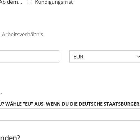
Ab dem...
Kündigungsfrist
 Arbeitsverhältnis
Währung
Zeitraum
.
? WÄHLE "EU" AUS, WENN DU DIE DEUTSCHE STAATSBÜRGERS
funden?