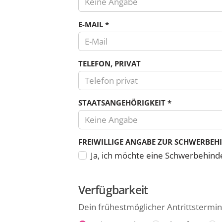
Keine Angabe
Land
E-MAIL
*
TELEFON, PRIVAT
Es
STAATSANGEHÖRIGKEIT
*
sind
Keine Angabe
nur
Zahlen
FREIWILLIGE ANGABE ZUR SCHWERBEH
und
Ja, ich möchte eine Schwerbehind
die
Zeichen
Plus,
Verfügbarkeit
Minus,
Dein frühestmöglicher Antrittstermin
Klammern
und