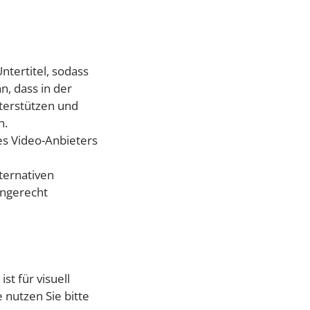
ntertitel, sodass
n, dass in der
terstützen und
n.
es Video-Anbieters
ternativen
engerecht
st für visuell
 nutzen Sie bitte