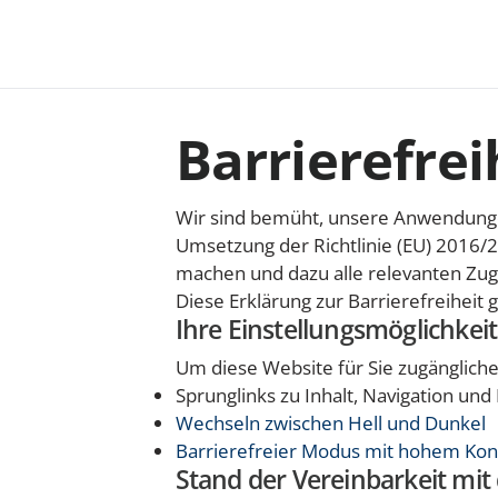
Zum
Inhalt
springen
Zur
Navigation
Barrierefrei
springen
Zum
Footer
Wir sind bemüht, unsere Anwendungen
springen
Umsetzung der Richtlinie (EU) 2016/2
machen und dazu alle relevanten Zugä
Diese Erklärung zur Barrierefreiheit gi
Ihre Einstellungsmöglichkei
Um diese Website für Sie zugängliche
Sprunglinks zu Inhalt, Navigation und
Wechseln zwischen Hell und Dunkel
Barrierefreier Modus mit hohem Kon
Stand der Vereinbarkeit mi