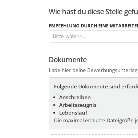
Z.B.
Wie hast du diese Stelle ge
18,50.In
den
folgenden
EMPFEHLUNG DURCH EINE MITARBEITE
zwei
Bitte wählen...
Feldern
kannst
du
Dokumente
die
Lade hier deine Bewerbungsunterlagen
Währung
und
Folgende Dokumente sind erforde
einen
Zeitraum
Anschreiben
von
Arbeitszeugnis
Jahr,
Lebenslauf
Monat,
Die maximal erlaubte Dateigröße 
Tag
oder