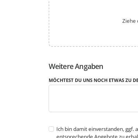
Stunde
dazu
angeben.
Ziehe 
Weitere Angaben
MÖCHTEST DU UNS NOCH ETWAS ZU DE
Ich bin damit einverstanden, ggf.
entsprechende Angebote zu erhal