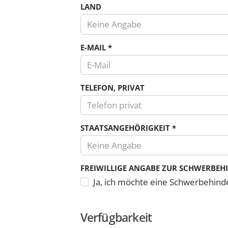
LAND
Keine Angabe
Land
E-MAIL
*
TELEFON, PRIVAT
Es
STAATSANGEHÖRIGKEIT
*
sind
Keine Angabe
nur
Zahlen
FREIWILLIGE ANGABE ZUR SCHWERBEH
und
Ja, ich möchte eine Schwerbehind
die
Zeichen
Plus,
Verfügbarkeit
Minus,