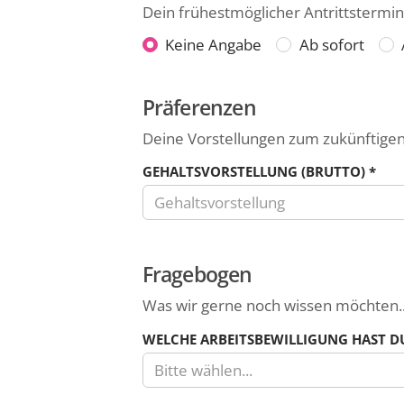
Dein frühestmöglicher Antrittstermin
Klammern
und
Dein
Keine Angabe
Ab sofort
das
frühestmöglicher
Leerzeichen
erlaubt.
Präferenzen
Antrittstermin
Deine Vorstellungen zum zukünftigen
GEHALTSVORSTELLUNG (BRUTTO)
*
Trage
hier
Fragebogen
deine
Gehaltsvorstellung
Was wir gerne noch wissen möchten..
(brutto)
WELCHE ARBEITSBEWILLIGUNG HAST DU
als
Zahl
Bitte wählen...
ein.