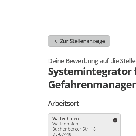
Zum
Inhalt
springen
Zur
Navigation
Zur Stellenanzeige
springen
Zum
Footer
Deine Bewerbung auf die Stelle
springen
Systemintegrator 
Gefahrenmanagem
Arbeitsort
Waltenhofen
Waltenhofen
Buchenberger Str. 18
DE-87448