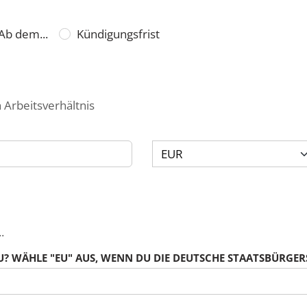
Ab dem...
Kündigungsfrist
 Arbeitsverhältnis
Währung
Zeitraum
.
? WÄHLE "EU" AUS, WENN DU DIE DEUTSCHE STAATSBÜRGERS