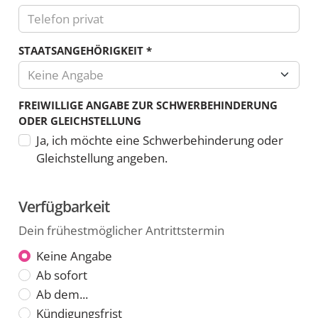
Es
STAATSANGEHÖRIGKEIT
*
sind
Keine Angabe
nur
Zahlen
FREIWILLIGE ANGABE ZUR SCHWERBEHINDERUNG
und
ODER GLEICHSTELLUNG
die
Ja, ich möchte eine Schwerbehinderung oder
Zeichen
Gleichstellung angeben.
Plus,
Minus,
Klammern
Verfügbarkeit
und
Dein frühestmöglicher Antrittstermin
das
Leerzeichen
Dein
Keine Angabe
erlaubt.
Ab sofort
frühestmöglicher
Ab dem...
Antrittstermin
Kündigungsfrist