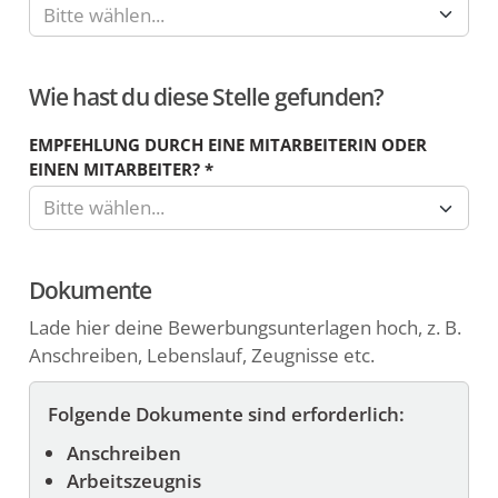
Bitte wählen...
den
folgenden
zwei
Wie hast du diese Stelle gefunden?
Feldern
kannst
EMPFEHLUNG DURCH EINE MITARBEITERIN ODER
du
EINEN MITARBEITER?
*
die
Bitte wählen...
Währung
und
einen
Dokumente
Zeitraum
Lade hier deine Bewerbungsunterlagen hoch, z. B.
von
Anschreiben, Lebenslauf, Zeugnisse etc.
Jahr,
Monat,
Folgende Dokumente sind erforderlich:
Tag
oder
Anschreiben
Stunde
Arbeitszeugnis