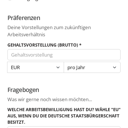
Präferenzen
Deine Vorstellungen zum zukünftigen
Arbeitsverhältnis
GEHALTSVORSTELLUNG (BRUTTO)
*
Trage
Währung
Zeitraum
hier
deine
Gehaltsvorstellung
Fragebogen
(brutto)
als
Was wir gerne noch wissen möchten...
Zahl
WELCHE ARBEITSBEWILLIGUNG HAST DU? WÄHLE "EU"
ein.
AUS, WENN DU DIE DEUTSCHE STAATSBÜRGERSCHAFT
Z.B.
BESITZT.
18,50.In