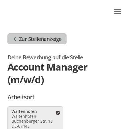
Zum
Inhalt
springen
Zur
Navigation
Zur Stellenanzeige
springen
Zum
Footer
Deine Bewerbung auf die Stelle
springen
Account Manager
(m/w/d)
Arbeitsort
Waltenhofen
Waltenhofen
Buchenberger Str. 18
DE-87448