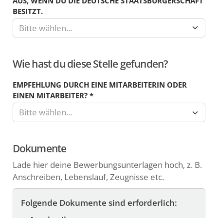
AUS, WENN DU DIE DEUTSCHE STAATSBÜRGERSCHAFT
Z.B.
BESITZT.
18,50.In
Bitte wählen...
den
folgenden
zwei
Wie hast du diese Stelle gefunden?
Feldern
kannst
EMPFEHLUNG DURCH EINE MITARBEITERIN ODER
du
EINEN MITARBEITER?
*
die
Bitte wählen...
Währung
und
einen
Dokumente
Zeitraum
Lade hier deine Bewerbungsunterlagen hoch, z. B.
von
Anschreiben, Lebenslauf, Zeugnisse etc.
Jahr,
Monat,
Folgende Dokumente sind erforderlich:
Tag
oder