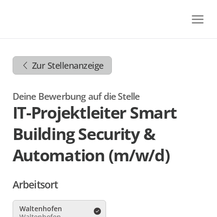
Zum
Inhalt
springen
Zur
Navigation
Zur Stellenanzeige
springen
Zum
Footer
Deine Bewerbung auf die Stelle
springen
IT-Projektleiter Smart
Building Security &
Automation (m/w/d)
Arbeitsort
Waltenhofen
Waltenhofen