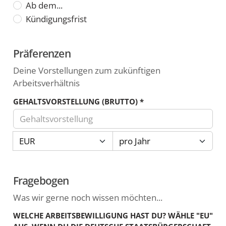
Ab dem...
Antrittstermin
Kündigungsfrist
Präferenzen
Deine Vorstellungen zum zukünftigen
Arbeitsverhältnis
GEHALTSVORSTELLUNG (BRUTTO)
*
Trage
Währung
Zeitraum
hier
deine
Gehaltsvorstellung
Fragebogen
(brutto)
als
Was wir gerne noch wissen möchten...
Zahl
WELCHE ARBEITSBEWILLIGUNG HAST DU? WÄHLE "EU"
ein.