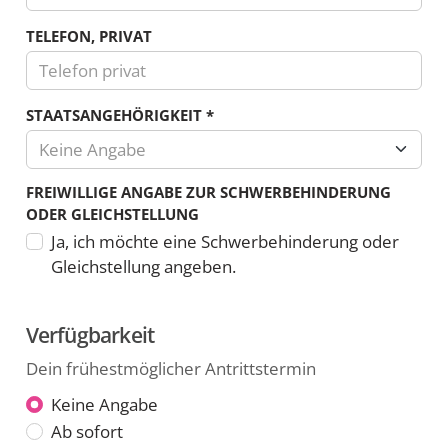
TELEFON, PRIVAT
Es
STAATSANGEHÖRIGKEIT
*
sind
Keine Angabe
nur
Zahlen
FREIWILLIGE ANGABE ZUR SCHWERBEHINDERUNG
und
ODER GLEICHSTELLUNG
die
Ja, ich möchte eine Schwerbehinderung oder
Zeichen
Gleichstellung angeben.
Plus,
Minus,
Klammern
Verfügbarkeit
und
Dein frühestmöglicher Antrittstermin
das
Leerzeichen
Dein
Keine Angabe
erlaubt.
Ab sofort
frühestmöglicher