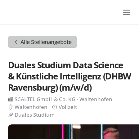
Zum
Inhalt
springen
Zur
Navigation
Alle Stellenangebote
springen
Zum
Footer
Duales Studium Data Science
springen
& Künstliche Intelligenz (DHBW
Ravensburg) (m/w/d)
SCALTEL GmbH & Co. KG - Waltenhofen
Waltenhofen
Vollzeit
Duales Studium