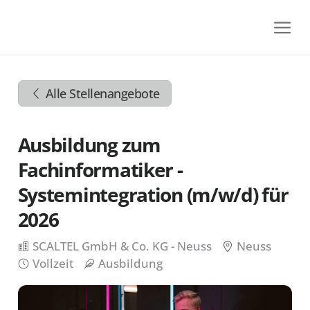
Zum
Inhalt
springen
Zur
Navigation
Alle Stellenangebote
springen
Zum
Footer
Ausbildung zum
springen
Fachinformatiker -
Systemintegration (m/w/d) für
2026
SCALTEL GmbH & Co. KG - Neuss
Neuss
Vollzeit
Ausbildung