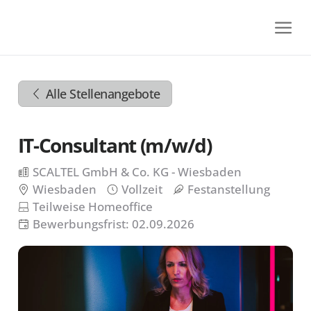
Zum
Inhalt
springen
Zur
Navigation
Alle Stellenangebote
springen
Zum
Footer
IT-Consultant (m/w/d)
springen
SCALTEL GmbH & Co. KG - Wiesbaden
Wiesbaden
Vollzeit
Festanstellung
Teilweise Homeoffice
Bewerbungsfrist: 02.09.2026