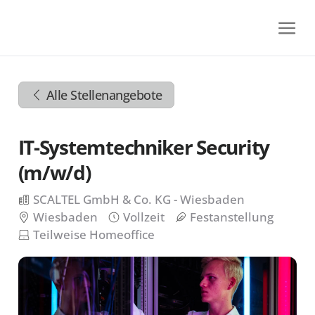
Zum
Inhalt
springen
Zur
Navigation
Alle Stellenangebote
springen
Zum
Footer
IT-Systemtechniker Security
springen
(m/w/d)
SCALTEL GmbH & Co. KG - Wiesbaden
Wiesbaden
Vollzeit
Festanstellung
Teilweise Homeoffice