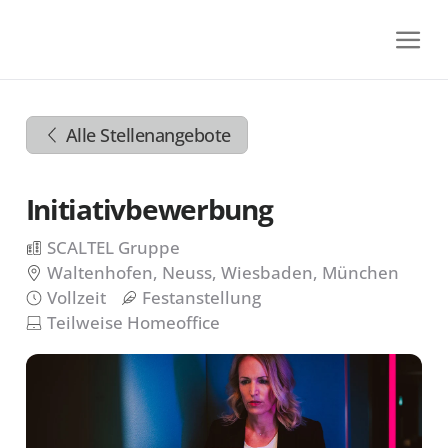
Zum
Inhalt
springen
Zur
Navigation
Alle Stellenangebote
springen
Zum
Footer
Initiativbewerbung
springen
SCALTEL Gruppe
Waltenhofen, Neuss, Wiesbaden, München
Vollzeit
Festanstellung
Teilweise Homeoffice