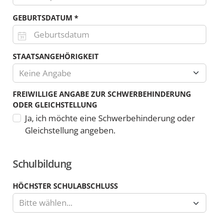
Es
GEBURTSDATUM
*
sind
nur
Zahlen
Zum
STAATSANGEHÖRIGKEIT
und
Beispiel:
die
Keine Angabe
01.10.2026
Zeichen
FREIWILLIGE ANGABE ZUR SCHWERBEHINDERUNG
Plus,
ODER GLEICHSTELLUNG
Minus,
Ja, ich möchte eine Schwerbehinderung oder
Klammern
Gleichstellung angeben.
und
das
Leerzeichen
Schulbildung
erlaubt.
HÖCHSTER SCHULABSCHLUSS
Bitte wählen...