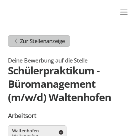
Zum
Inhalt
springen
Zur
Navigation
Zur Stellenanzeige
springen
Zum
Footer
Deine Bewerbung auf die Stelle
springen
Schülerpraktikum -
Büromanagement
(m/w/d) Waltenhofen
Arbeitsort
Waltenhofen
Waltenhofen