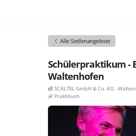
Zum
Inhalt
springen
Zur
Navigation
Alle Stellenangebote
springen
Zum
Footer
Schülerpraktikum 
springen
Waltenhofen
SCALTEL GmbH & Co. KG - Walte
Praktikum