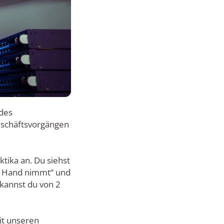
des
eschäftsvorgängen
tika an. Du siehst
ie Hand nimmt“ und
 kannst du von 2
it unseren